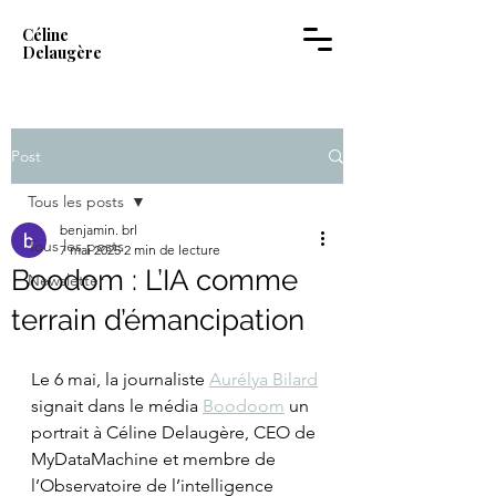
Céline
Delaugère
Post
Tous les posts
benjamin. brl
Tous les posts
7 mai 2025
2 min de lecture
Boodom : L’IA comme
Newsletter
terrain d’émancipation
Le 6 mai, la journaliste 
Aurélya Bilard
signait dans le média 
Boodoom
 un 
portrait à Céline Delaugère, CEO de 
MyDataMachine et membre de 
l’Observatoire de l’intelligence 