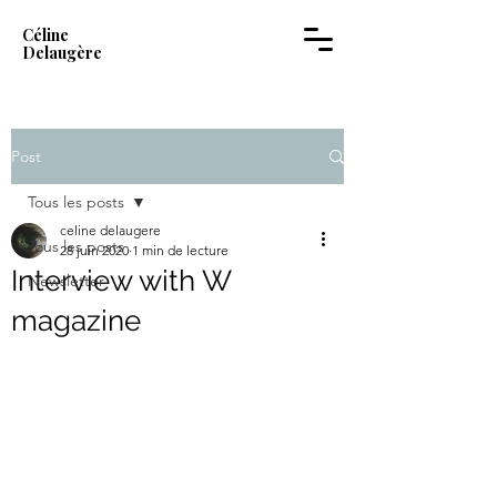
Céline
Delaugère
Post
Tous les posts
celine delaugere
Tous les posts
28 juin 2020
1 min de lecture
Interview with W
Newsletter
magazine