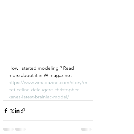
How I started modeling ? Read 
more about it in W magazine : 
https://www.wmagazine.com/story/m
eet-celine-delaugere-christopher-
kanes-latest-brainiac-model/